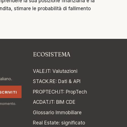
mprendere la sua posizione finanziaria e la
ita, stimare le probabilità di fallimento
ECOSISTEMA
VALE.IT
:
Valutazioni
aliano.
STACK.RE
:
Dati & API
PROPTECH.IT
:
PropTech
ISCRIVITI
ACDAT.IT
:
BIM CDE
i momento.
Glossario Immobiliare
Real Estate: significato