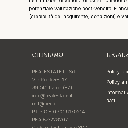
Le situazioni di vendita di asset richiedon
potenziale valutazione post-vendita. È anche
(credibilità dell’acquirente, condizioni) e ve
CHI SIAMO
LEGAL 
REALESTATE.IT Srl
Policy con
Via Pontives 17
Policy an
39040 Laion (BZ)
Informati
info@realestate.it
dati
reit@pec.it
P.I. e C.F. 03056170214
REA BZ-228207
Codice destinatario SDI: