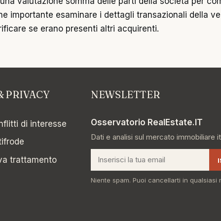
o una valutazione somma delle parti della società per co
 importante esaminare i dettagli transazionali della vend
rificare se erano presenti altri acquirenti.
& PRIVACY
NEWSLETTER
Osservatorio RealEstate.IT
flitti di interesse
Dati e analisi sul mercato immobiliare it
tifrode
Email
va trattamento
Niente spam. Puoi cancellarti in qualsias