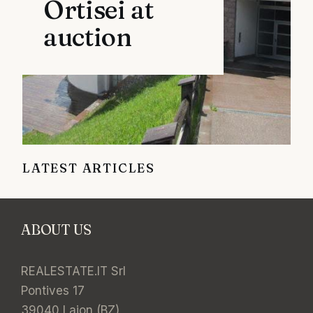
Ortisei at
auction
LATEST ARTICLES
ABOUT US
REALESTATE.IT Srl
Pontives 17
39040 Laion (BZ)