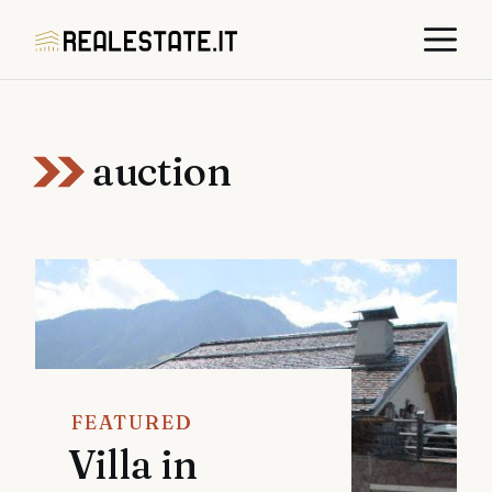
Skip
M
to
content
auction
FEATURED
Villa in