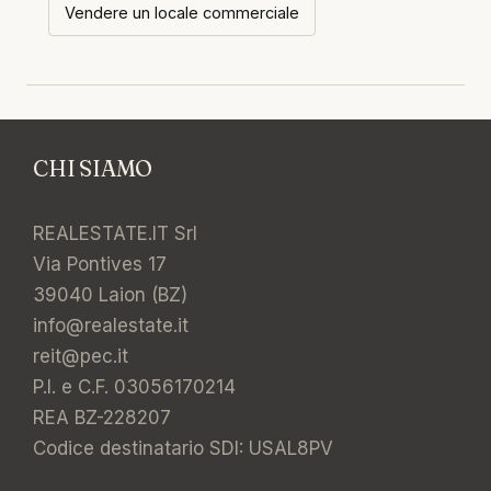
Vendere un locale commerciale
CHI SIAMO
REALESTATE.IT Srl
Via Pontives 17
39040 Laion (BZ)
info@realestate.it
reit@pec.it
P.I. e C.F. 03056170214
REA BZ-228207
Codice destinatario SDI: USAL8PV